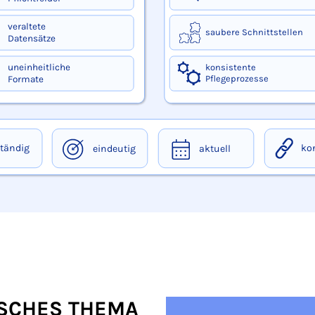
p, ERP, Excel-Listen, Formulare und Newsletter. Es ordnet ty
ISCHES THEMA