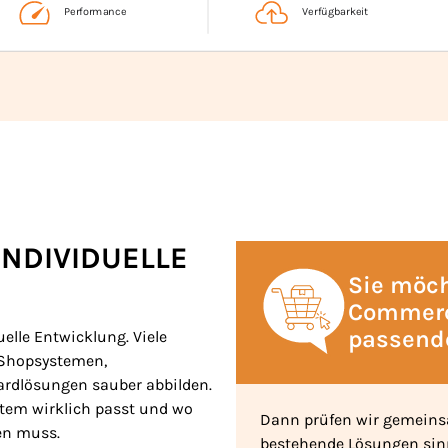
rozess im E-Commerce: Kundinnen und Kunden entdecken Produk
NDIVIDUELLE
Sie möch
Commerc
passende
elle Entwicklung. Viele
 Shopsystemen,
ardlösungen sauber abbilden.
ystem wirklich passt und wo
Dann prüfen wir gemeinsa
en muss.
bestehende Lösungen sin