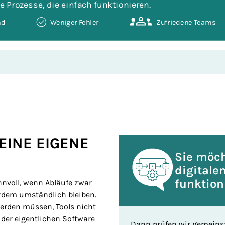
Prozessgrafiken ersetzt. Vorgesehen ist eine Darstellung, d
EINE EIGENE
Sie möch
digitale
funktion
nnvoll, wenn Abläufe zwar
otzdem umständlich bleiben.
erden müssen, Tools nicht
der eigentlichen Software
Dann prüfen wir gemeins